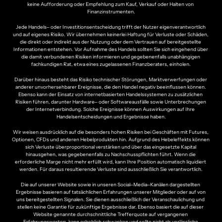
keine 
Aufforderung 
oder 
Empfehlung 
zum 
Kauf, 
Verkauf 
oder 
Halten 
von 
Finanzinstrumenten.
Jede 
Handels‒
oder 
Investitionsentscheidung 
trifft 
der 
Nutzer 
eigenverantwortlich 
und 
auf 
eigenes 
Risiko. 
Wir 
übernehmen 
keinerlei 
Haftung 
für 
Verluste 
oder 
Schäden, 
die 
direkt 
oder 
indirekt 
aus 
der 
Nutzung 
oder 
dem 
Vertrauen 
auf 
bereitgestellte 
Informationen 
entstehen. 
Vor 
Aufnahme 
des 
Handels 
sollten 
Sie 
sich 
eingehend 
über 
die 
damit 
verbundenen 
Risiken 
informieren 
und 
gegebenenfalls 
unabhängigen 
fachkundigen 
Rat, 
etwa 
eines 
zugelassenen 
Finanzberaters, 
einholen.
Darüber 
hinaus 
besteht 
das 
Risiko 
technischer 
Störungen, 
Marktverwerfungen 
oder 
anderer 
unvorhersehbarer 
Ereignisse, 
die 
den 
Handel 
negativ 
beeinflussen 
können. 
Ebenso 
kann 
der 
Einsatz 
von 
internetbasierten 
Handelssystemen 
zu 
zusätzlichen 
Risiken 
führen, 
darunter 
Hardware‒
oder 
Softwareausfälle 
sowie 
Unterbrechungen 
der 
Internetverbindung. 
Solche 
Ereignisse 
können 
Auswirkungen 
auf 
Ihre 
Handelsentscheidungen 
und 
Ergebnisse 
haben.
Wir 
weisen 
ausdrücklich 
auf 
die 
besonders 
hohen 
Risiken 
bei 
Geschäften 
mit 
Futures, 
Optionen, 
CFDs 
und 
anderen 
Hebelprodukten 
hin. 
Aufgrund 
des 
Hebeleffekts 
können 
sich 
Verluste 
überproportional 
verstärken 
und 
über 
das 
eingesetzte 
Kapital 
hinausgehen, 
was 
gegebenenfalls 
zu 
Nachschusspflichten 
führt. 
Wenn 
die 
erforderliche 
Marge 
nicht 
mehr 
erfüllt 
wird, 
kann 
Ihre 
Position 
automatisch 
liquidiert 
werden. 
Für 
daraus 
resultierende 
Verluste 
sind 
ausschließlich 
Sie 
verantwortlich.
Die 
auf 
unserer 
Website 
sowie 
in 
unseren 
Social‒
Media‒
Kanälen 
dargestellten 
Ergebnisse 
basieren 
auf 
tatsächlichen 
Erfahrungen 
unserer 
Mitglieder 
oder 
auf 
von 
uns 
bereitgestellten 
Signalen. 
Sie 
dienen 
ausschließlich 
der 
Veranschaulichung 
und 
stellen 
keine 
Garantie 
für 
zukünftige 
Ergebnisse 
dar. 
Ebenso 
basiert 
die 
auf 
dieser 
Website 
genannte 
durchschnittliche 
Trefferquote 
auf 
vergangenen 
Erfahrungswerten, 
kann 
erheblich 
schwanken 
und 
sollte 
nicht 
als 
verlässliche 