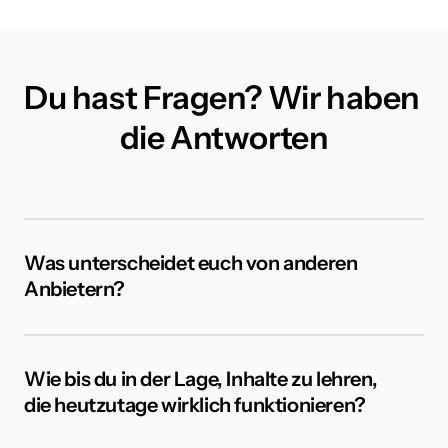
Du hast Fragen? Wir haben 
die Antworten
Was unterscheidet euch von anderen 
Anbietern?
1. Ich war zunächst jahrelang selbst hauptberuflich 
Trader und bin erst aufgrund einiger Zufälle und 
wachsender Nachfrage dazu gekommen, anderen 
Wie bis du in der Lage, Inhalte zu lehren, 
Menschen das Traden beizubringen.

die heutzutage wirklich funktionieren?
Ich komme selbst aus der Praxis und sind bis heute 
2. Ich habe meine Ursprünge sowohl im Crypto- als 